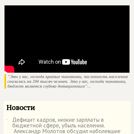
"Это у вас, господа краевые чиновники, численность населения
снизилась на 200 тысяч человек. Это у вас, господа чиновники,
бюджет является глубоко дотационным"...
Новости
Дефицит кадров, низкие зарплаты в
˙
бюджетной сфере, убыль населения.
Александр Молотов обсудил наболевшие