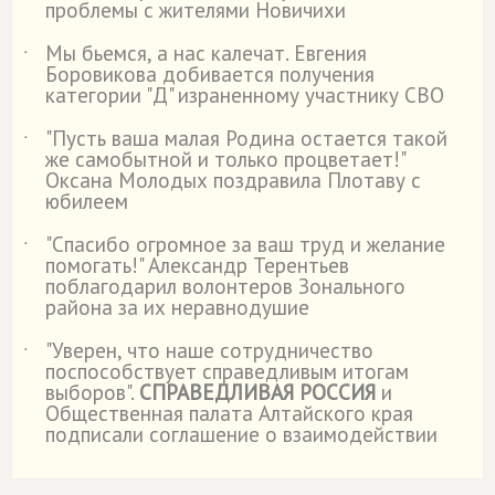
проблемы с жителями Новичихи
Мы бьемся, а нас калечат. Евгения
˙
Боровикова добивается получения
категории "Д" израненному участнику СВО
"Пусть ваша малая Родина остается такой
˙
же самобытной и только процветает!"
Оксана Молодых поздравила Плотаву с
юбилеем
"Спасибо огромное за ваш труд и желание
˙
помогать!" Александр Терентьев
поблагодарил волонтеров Зонального
района за их неравнодушие
"Уверен, что наше сотрудничество
˙
поспособствует справедливым итогам
выборов".
СПРАВЕДЛИВАЯ РОССИЯ
и
Общественная палата Алтайского края
подписали соглашение о взаимодействии