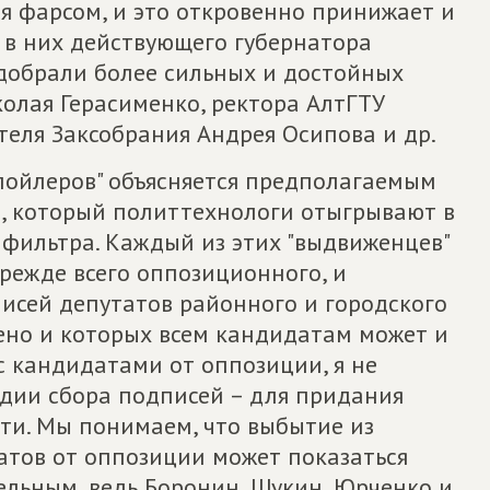
ся фарсом, и это откровенно принижает и
 в них действующего губернатора
добрали более сильных и достойных
колая Герасименко, ректора АлтГТУ
теля Заксобрания Андрея Осипова и др.
спойлеров" объясняется предполагаемым
, который политтехнологи отыгрывают в
 фильтра. Каждый из этих "выдвиженцев"
прежде всего оппозиционного, и
исей депутатов районного и городского
чено и которых всем кандидатам может и
у с кандидатами от оппозиции, я не
адии сбора подписей – для придания
ти. Мы понимаем, что выбытие из
атов от оппозиции может показаться
льным, ведь Боронин, Щукин, Юрченко и