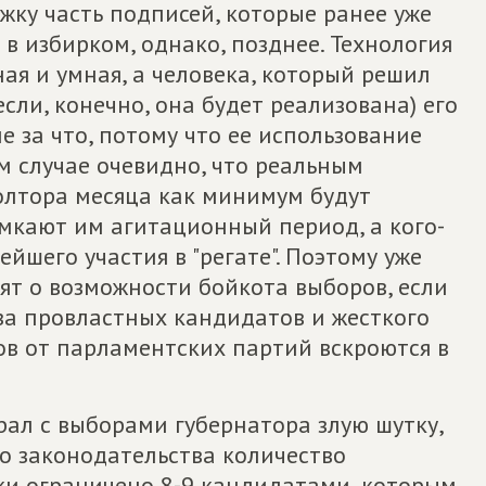
ку часть подписей, которые ранее уже
в избирком, однако, позднее. Технология
ная и умная, а человека, который решил
если, конечно, она будет реализована) его
е за что, потому что ее использование
м случае очевидно, что реальным
олтора месяца как минимум будут
омкают им агитационный период, а кого-
ейшего участия в "регате". Поэтому уже
ят о возможности бойкота выборов, если
за провластных кандидатов и жесткого
ов от парламентских партий вскроются в
ал с выборами губернатора злую шутку,
о законодательства количество
ки ограничено 8-9 кандидатами, которым