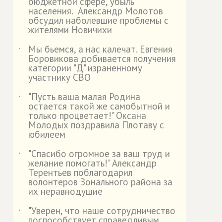
бюджетной сфере, убыль
населения. Александр Молотов
обсудил наболевшие проблемы с
жителями Новичихи
Мы бьемся, а нас калечат. Евгения
˙
Боровикова добивается получения
категории "Д" израненному
участнику СВО
"Пусть ваша малая Родина
˙
остается такой же самобытной и
только процветает!" Оксана
Молодых поздравила Плотаву с
юбилеем
"Спасибо огромное за ваш труд и
˙
желание помогать!" Александр
Терентьев поблагодарил
волонтеров Зонального района за
их неравнодушие
"Уверен, что наше сотрудничество
˙
поспособствует справедливым