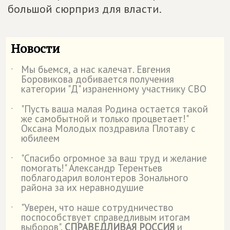
большой сюрприз для власти.
Новости
Мы бьемся, а нас калечат. Евгения
˙
Боровикова добивается получения
категории "Д" израненному участнику СВО
"Пусть ваша малая Родина остается такой
˙
же самобытной и только процветает!"
Оксана Молодых поздравила Плотаву с
юбилеем
"Спасибо огромное за ваш труд и желание
˙
помогать!" Александр Терентьев
поблагодарил волонтеров Зонального
района за их неравнодушие
"Уверен, что наше сотрудничество
˙
поспособствует справедливым итогам
выборов".
СПРАВЕДЛИВАЯ РОССИЯ
и