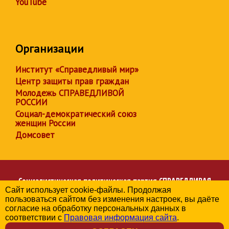
YouTube
Организации
Институт «Справедливый мир»
Центр защиты прав граждан
Молодежь СПРАВЕДЛИВОЙ
РОССИИ
Социал-демократический союз
женщин России
Домсовет
Социалистическая политическая партия
СПРАВЕДЛИВАЯ
Сайт использует cookie-файлы. Продолжая
РОССИЯ
пользоваться сайтом без изменения настроек, вы даёте
Региональное отделение партии в Алтайском крае
согласие на обработку персональных данных в
© 2006-2026
соответствии с
Правовая информация сайта
.
Политика в отношении обработки персональных данных