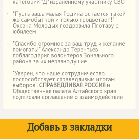
категории "Д" израненному участнику СВО
"Пусть ваша малая Родина остается такой
˙
же самобытной и только процветает!"
Оксана Молодых поздравила Плотаву с
юбилеем
"Спасибо огромное за ваш труд и желание
˙
помогать!" Александр Терентьев
поблагодарил волонтеров Зонального
района за их неравнодушие
"Уверен, что наше сотрудничество
˙
поспособствует справедливым итогам
выборов".
СПРАВЕДЛИВАЯ РОССИЯ
и
Общественная палата Алтайского края
подписали соглашение о взаимодействии
Добавь в закладки