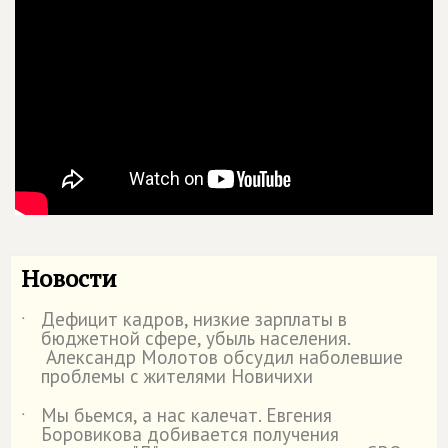
Новости
Дефицит кадров, низкие зарплаты в
˙
бюджетной сфере, убыль населения.
Александр Молотов обсудил наболевшие
проблемы с жителями Новичихи
Мы бьемся, а нас калечат. Евгения
˙
Боровикова добивается получения