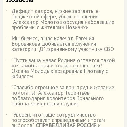
Дефицит кадров, низкие зарплаты в
˙
бюджетной сфере, убыль населения.
Александр Молотов обсудил наболевшие
проблемы с жителями Новичихи
Мы бьемся, а нас калечат. Евгения
˙
Боровикова добивается получения
категории "Д" израненному участнику СВО
"Пусть ваша малая Родина остается такой
˙
же самобытной и только процветает!"
Оксана Молодых поздравила Плотаву с
юбилеем
"Спасибо огромное за ваш труд и желание
˙
помогать!" Александр Терентьев
поблагодарил волонтеров Зонального
района за их неравнодушие
"Уверен, что наше сотрудничество
˙
поспособствует справедливым итогам
выборов".
СПРАВЕДЛИВАЯ РОССИЯ
и