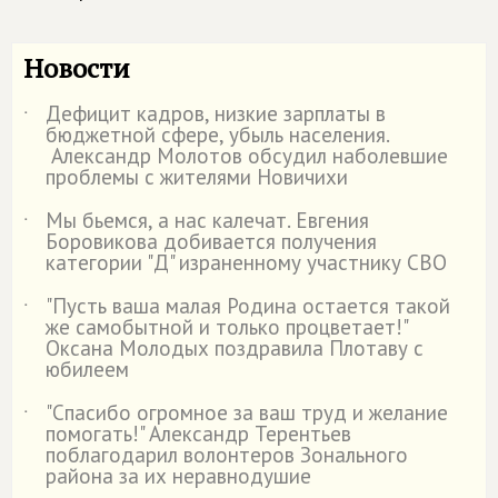
Новости
Дефицит кадров, низкие зарплаты в
˙
бюджетной сфере, убыль населения.
Александр Молотов обсудил наболевшие
проблемы с жителями Новичихи
Мы бьемся, а нас калечат. Евгения
˙
Боровикова добивается получения
категории "Д" израненному участнику СВО
"Пусть ваша малая Родина остается такой
˙
же самобытной и только процветает!"
Оксана Молодых поздравила Плотаву с
юбилеем
"Спасибо огромное за ваш труд и желание
˙
помогать!" Александр Терентьев
поблагодарил волонтеров Зонального
района за их неравнодушие