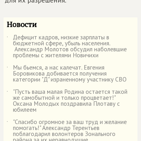
для их разрешения.
Новости
Дефицит кадров, низкие зарплаты в
˙
бюджетной сфере, убыль населения.
Александр Молотов обсудил наболевшие
проблемы с жителями Новичихи
Мы бьемся, а нас калечат. Евгения
˙
Боровикова добивается получения
категории "Д" израненному участнику СВО
"Пусть ваша малая Родина остается такой
˙
же самобытной и только процветает!"
Оксана Молодых поздравила Плотаву с
юбилеем
"Спасибо огромное за ваш труд и желание
˙
помогать!" Александр Терентьев
поблагодарил волонтеров Зонального
района за их неравнодушие