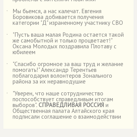
Мы бьемся, а нас калечат. Евгения
˙
Боровикова добивается получения
категории "Д" израненному участнику СВО
"Пусть ваша малая Родина остается такой
˙
же самобытной и только процветает!"
Оксана Молодых поздравила Плотаву с
юбилеем
"Спасибо огромное за ваш труд и желание
˙
помогать!" Александр Терентьев
поблагодарил волонтеров Зонального
района за их неравнодушие
"Уверен, что наше сотрудничество
˙
поспособствует справедливым итогам
выборов".
СПРАВЕДЛИВАЯ РОССИЯ
и
Общественная палата Алтайского края
подписали соглашение о взаимодействии