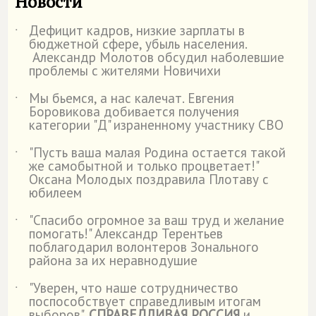
Новости
Дефицит кадров, низкие зарплаты в
˙
бюджетной сфере, убыль населения.
Александр Молотов обсудил наболевшие
проблемы с жителями Новичихи
Мы бьемся, а нас калечат. Евгения
˙
Боровикова добивается получения
категории "Д" израненному участнику СВО
"Пусть ваша малая Родина остается такой
˙
же самобытной и только процветает!"
Оксана Молодых поздравила Плотаву с
юбилеем
"Спасибо огромное за ваш труд и желание
˙
помогать!" Александр Терентьев
поблагодарил волонтеров Зонального
района за их неравнодушие
"Уверен, что наше сотрудничество
˙
поспособствует справедливым итогам
выборов".
СПРАВЕДЛИВАЯ РОССИЯ
и