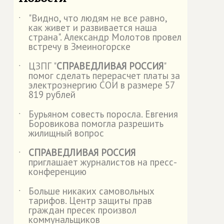
"Видно, что людям не все равно,
˙
как живет и развивается наша
страна". Александр Молотов провел
встречу в Змеиногорске
ЦЗПГ "
СПРАВЕДЛИВАЯ РОССИЯ
"
˙
помог сделать перерасчет платы за
электроэнергию СОИ в размере 57
819 рублей
Бурьяном совесть поросла. Евгения
˙
Боровикова помогла разрешить
жилищный вопрос
СПРАВЕДЛИВАЯ РОССИЯ
˙
приглашает журналистов на пресс-
конференцию
Больше никаких самовольных
˙
тарифов. Центр защиты прав
граждан пресек произвол
коммунальщиков