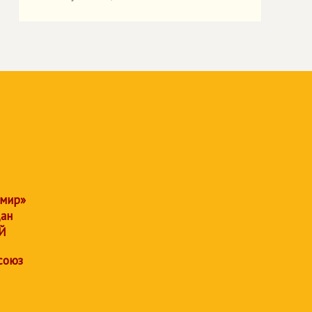
 мир»
дан
Й
союз