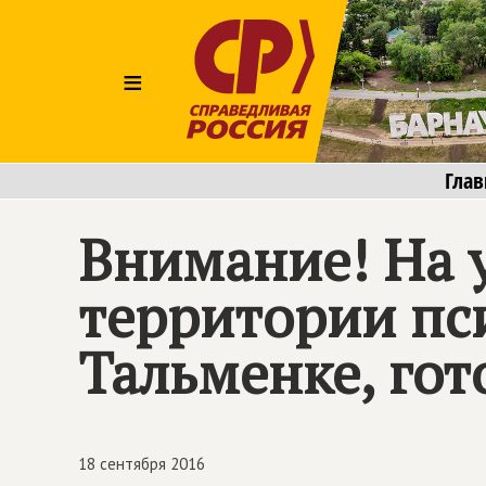
≡
Глав
Внимание! На у
территории пс
Тальменке, го
18 сентября 2016