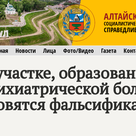
АЛТАЙС
СОЦИАЛИСТИЧЕ
СПРАВЕДЛИ
ная
Новости
Лица
Фото/Видео
Газета
Конт
частке, образова
ихиатрической бо
товятся фальсифик