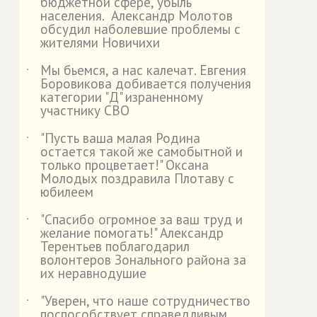
бюджетной сфере, убыль
населения. Александр Молотов
обсудил наболевшие проблемы с
жителями Новичихи
Мы бьемся, а нас калечат. Евгения
˙
Боровикова добивается получения
категории "Д" израненному
участнику СВО
"Пусть ваша малая Родина
˙
остается такой же самобытной и
только процветает!" Оксана
Молодых поздравила Плотаву с
юбилеем
"Спасибо огромное за ваш труд и
˙
желание помогать!" Александр
Терентьев поблагодарил
волонтеров Зонального района за
их неравнодушие
"Уверен, что наше сотрудничество
˙
поспособствует справедливым