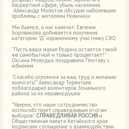
˙
бюджетной сфере, убыль населения.
Александр Молотов обсудил наболевшие
проблемы с жителями Новичихи
Мы бьемся, а нас калечат. Евгения
˙
Боровикова добивается получения
категории "Д" израненному участнику СВО
"Пусть ваша малая Родина остается такой
˙
же самобытной и только процветает!"
Оксана Молодых поздравила Плотаву с
юбилеем
"Спасибо огромное за ваш труд и желание
˙
помогать!" Александр Терентьев
поблагодарил волонтеров Зонального
района за их неравнодушие
"Уверен, что наше сотрудничество
˙
поспособствует справедливым итогам
выборов".
СПРАВЕДЛИВАЯ РОССИЯ
и
Общественная палата Алтайского края
подписали соглашение о взаимодействии