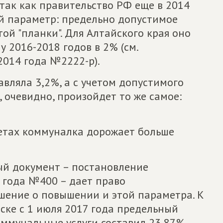
 так как правительство РФ еще в 2014
й параметр: предельно допустимое
ой "планки". Для Алтайского края оно
 2016-2018 годов в 2% (см.
2014 года №2222-р).
тавляла 3,2%, а с учетом допустимого
, очевидно, произойдет то же самое:
етах коммуналка дорожает больше
ый документ – постановление
 года №400 – дает право
ение о повышении и этой параметра. К
вске с 1 июля 2017 года предельный
ммунальные услуги составил 23,87%.