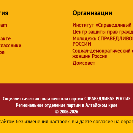
тия
Организации
ram
Институт «Справедливый
Центр защиты прав граж
акте
Молодежь СПРАВЕДЛИВО
РОССИИ
лассники
Социал-демократический 
be
женщин России
Домсовет
Социалистическая политическая партия
СПРАВЕДЛИВАЯ РОССИЯ
Региональное отделение партии в Алтайском крае
© 2006-2026
Политика в отношении обработки персональных данных
сайтом без изменения настроек, вы даёте согласие на обр