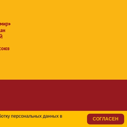
 мир»
дан
Й
союз
аботку персональных данных в
СОГЛАСЕН