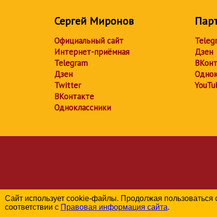
Сергей Миронов
Пар
Официальный сайт
Teleg
Интернет-приёмная
Дзен
Telegram
ВКонт
Дзен
Однок
Twitter
YouTu
ВКонтакте
Одноклассники
Сайт использует cookie-файлы. Продолжая пользоваться 
соответствии с
Правовая информация сайта
.