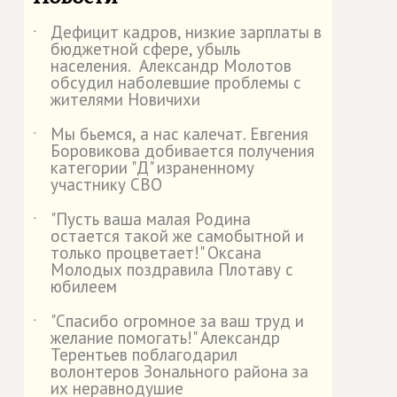
Дефицит кадров, низкие зарплаты в
˙
бюджетной сфере, убыль
населения. Александр Молотов
обсудил наболевшие проблемы с
жителями Новичихи
Мы бьемся, а нас калечат. Евгения
˙
Боровикова добивается получения
категории "Д" израненному
участнику СВО
"Пусть ваша малая Родина
˙
остается такой же самобытной и
только процветает!" Оксана
Молодых поздравила Плотаву с
юбилеем
"Спасибо огромное за ваш труд и
˙
желание помогать!" Александр
Терентьев поблагодарил
волонтеров Зонального района за
их неравнодушие