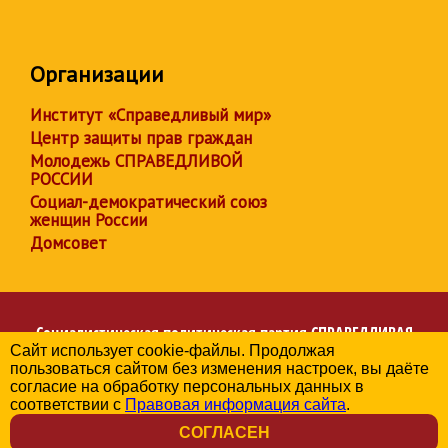
Организации
Институт «Справедливый мир»
Центр защиты прав граждан
Молодежь СПРАВЕДЛИВОЙ
РОССИИ
Социал-демократический союз
женщин России
Домсовет
Социалистическая политическая партия
СПРАВЕДЛИВАЯ
Сайт использует cookie-файлы. Продолжая
РОССИЯ
пользоваться сайтом без изменения настроек, вы даёте
Региональное отделение партии в Алтайском крае
согласие на обработку персональных данных в
© 2006-2026
соответствии с
Правовая информация сайта
.
Политика в отношении обработки персональных данных
СОГЛАСЕН