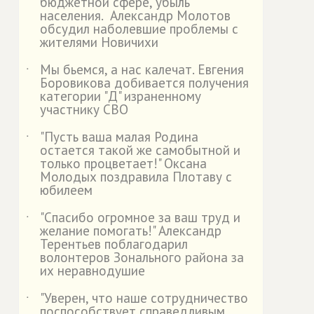
бюджетной сфере, убыль
населения. Александр Молотов
обсудил наболевшие проблемы с
жителями Новичихи
Мы бьемся, а нас калечат. Евгения
˙
Боровикова добивается получения
категории "Д" израненному
участнику СВО
"Пусть ваша малая Родина
˙
остается такой же самобытной и
только процветает!" Оксана
Молодых поздравила Плотаву с
юбилеем
"Спасибо огромное за ваш труд и
˙
желание помогать!" Александр
Терентьев поблагодарил
волонтеров Зонального района за
их неравнодушие
"Уверен, что наше сотрудничество
˙
поспособствует справедливым