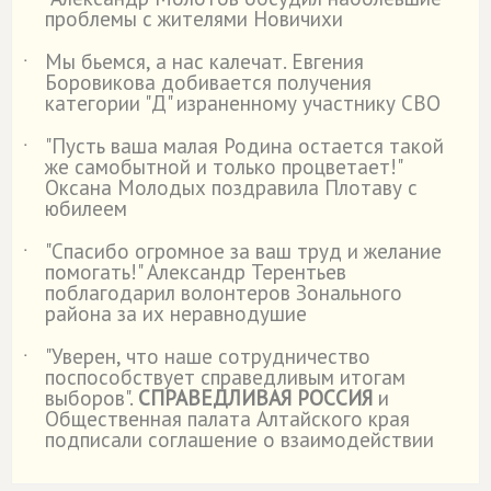
проблемы с жителями Новичихи
Мы бьемся, а нас калечат. Евгения
˙
Боровикова добивается получения
категории "Д" израненному участнику СВО
"Пусть ваша малая Родина остается такой
˙
же самобытной и только процветает!"
Оксана Молодых поздравила Плотаву с
юбилеем
"Спасибо огромное за ваш труд и желание
˙
помогать!" Александр Терентьев
поблагодарил волонтеров Зонального
района за их неравнодушие
"Уверен, что наше сотрудничество
˙
поспособствует справедливым итогам
выборов".
СПРАВЕДЛИВАЯ РОССИЯ
и
Общественная палата Алтайского края
подписали соглашение о взаимодействии