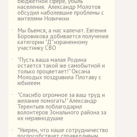
бюджетной сфере, убыль
населения. Александр Молотов
обсудил наболевшие проблемы с
жителями Новичихи
Мы бьемся, а нас калечат. Евгения
˙
Боровикова добивается получения
категории "Д" израненному
участнику СВО
"Пусть ваша малая Родина
˙
остается такой же самобытной и
только процветает!" Оксана
Молодых поздравила Плотаву с
юбилеем
"Спасибо огромное за ваш труд и
˙
желание помогать!" Александр
Терентьев поблагодарил
волонтеров Зонального района за
их неравнодушие
"Уверен, что наше сотрудничество
˙
поспособствует справедливым