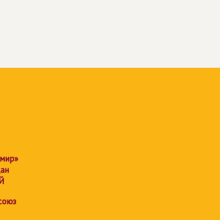
 мир»
дан
Й
союз