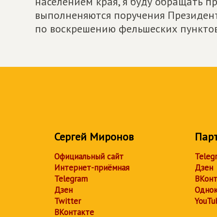
населением края, я буду обращать п
выполненяются поручения Президента
по воскрешению фельшеских пунктов
Сергей Миронов
Пар
Официальный сайт
Teleg
Интернет-приёмная
Дзен
Telegram
ВКонт
Дзен
Однок
Twitter
YouTu
ВКонтакте