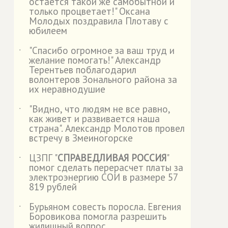
остается такой же самобытной и
только процветает!" Оксана
Молодых поздравила Плотаву с
юбилеем
"Спасибо огромное за ваш труд и
˙
желание помогать!" Александр
Терентьев поблагодарил
волонтеров Зонального района за
их неравнодушие
"Видно, что людям не все равно,
˙
как живет и развивается наша
страна". Александр Молотов провел
встречу в Змеиногорске
ЦЗПГ "
СПРАВЕДЛИВАЯ РОССИЯ
"
˙
помог сделать перерасчет платы за
электроэнергию СОИ в размере 57
819 рублей
Бурьяном совесть поросла. Евгения
˙
Боровикова помогла разрешить
жилищный вопрос