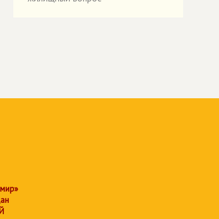
 мир»
дан
Й