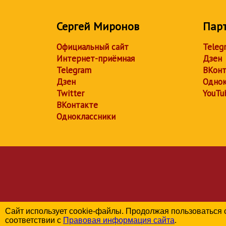
Сергей Миронов
Пар
Официальный сайт
Teleg
Интернет-приёмная
Дзен
Telegram
ВКонт
Дзен
Однок
Twitter
YouTu
ВКонтакте
Одноклассники
Сайт использует cookie-файлы. Продолжая пользоваться 
соответствии с
Правовая информация сайта
.