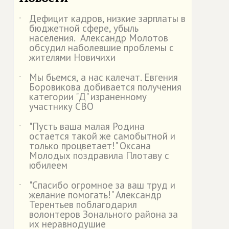
Дефицит кадров, низкие зарплаты в
˙
бюджетной сфере, убыль
населения. Александр Молотов
обсудил наболевшие проблемы с
жителями Новичихи
Мы бьемся, а нас калечат. Евгения
˙
Боровикова добивается получения
категории "Д" израненному
участнику СВО
"Пусть ваша малая Родина
˙
остается такой же самобытной и
только процветает!" Оксана
Молодых поздравила Плотаву с
юбилеем
"Спасибо огромное за ваш труд и
˙
желание помогать!" Александр
Терентьев поблагодарил
волонтеров Зонального района за
их неравнодушие