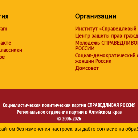
тия
Организации
ram
Институт «Справедливый
Центр защиты прав граж
акте
Молодежь СПРАВЕДЛИВО
РОССИИ
лассники
Социал-демократический 
be
женщин России
Домсовет
Социалистическая политическая партия
СПРАВЕДЛИВАЯ РОССИЯ
Региональное отделение партии в Алтайском крае
© 2006-2026
Политика в отношении обработки персональных данных
сайтом без изменения настроек, вы даёте согласие на обр