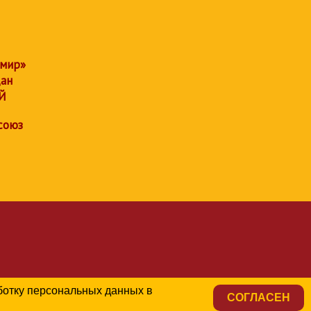
 мир»
дан
Й
союз
аботку персональных данных в
СОГЛАСЕН