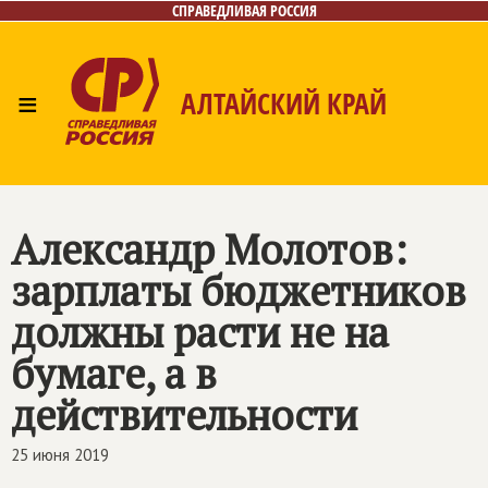
СПРАВЕДЛИВАЯ РОССИЯ
≡
АЛТАЙСКИЙ КРАЙ
Главная
Новости
Лица
Фото/Видео
Газета
Контакты
Александр Молотов:
зарплаты бюджетников
должны расти не на
бумаге, а в
действительности
25 июня 2019