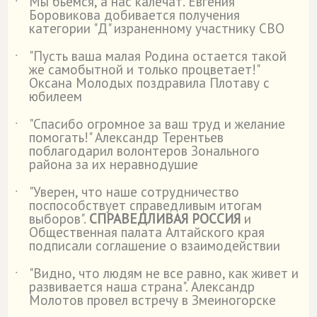
Мы бьемся, а нас калечат. Евгения
˙
Боровикова добивается получения
категории "Д" израненному участнику СВО
"Пусть ваша малая Родина остается такой
˙
же самобытной и только процветает!"
Оксана Молодых поздравила Плотаву с
юбилеем
"Спасибо огромное за ваш труд и желание
˙
помогать!" Александр Терентьев
поблагодарил волонтеров Зонального
района за их неравнодушие
"Уверен, что наше сотрудничество
˙
поспособствует справедливым итогам
выборов".
СПРАВЕДЛИВАЯ РОССИЯ
и
Общественная палата Алтайского края
подписали соглашение о взаимодействии
"Видно, что людям не все равно, как живет и
˙
развивается наша страна". Александр
Молотов провел встречу в Змеиногорске