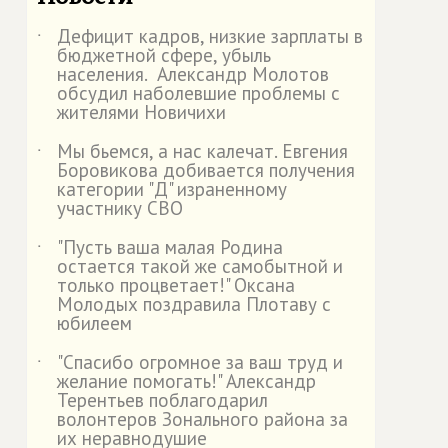
Дефицит кадров, низкие зарплаты в
˙
бюджетной сфере, убыль
населения. Александр Молотов
обсудил наболевшие проблемы с
жителями Новичихи
Мы бьемся, а нас калечат. Евгения
˙
Боровикова добивается получения
категории "Д" израненному
участнику СВО
"Пусть ваша малая Родина
˙
остается такой же самобытной и
только процветает!" Оксана
Молодых поздравила Плотаву с
юбилеем
"Спасибо огромное за ваш труд и
˙
желание помогать!" Александр
Терентьев поблагодарил
волонтеров Зонального района за
их неравнодушие