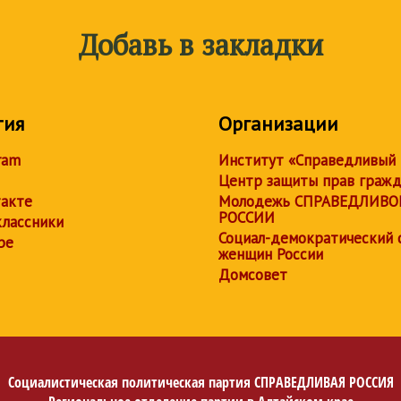
Добавь в закладки
тия
Организации
ram
Институт «Справедливый
Центр защиты прав граж
акте
Молодежь СПРАВЕДЛИВО
РОССИИ
лассники
Социал-демократический 
be
женщин России
Домсовет
Социалистическая политическая партия
СПРАВЕДЛИВАЯ РОССИЯ