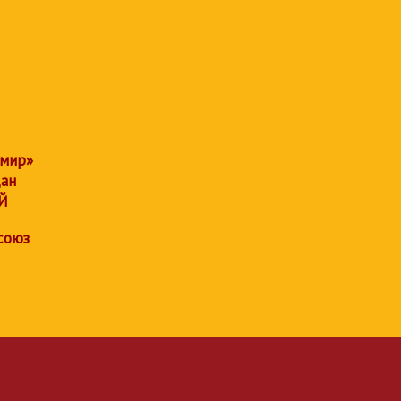
 мир»
дан
Й
союз