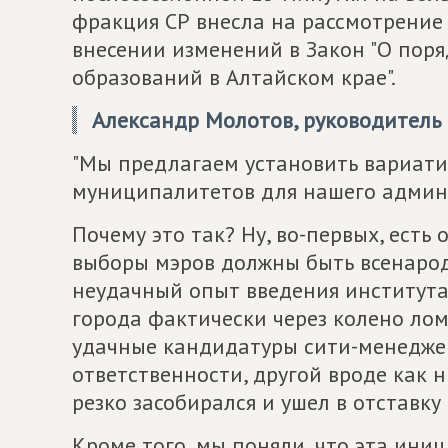
фракция СР внесла на рассмотрение 
внесении изменений в Закон "О пор
образований в Алтайском крае".
Александр Молотов, руководитель 
"Мы предлагаем установить вариати
муниципалитетов для нашего админи
Почему это так? Ну, во-первых, есть
выборы мэров должны быть всенарод
неудачный опыт введения института
города фактически через колено лома
удачные кандидатуры сити-менеджер
ответственности, другой вроде как ни
резко засобирался и ушел в отставку
Кроме того, мы поняли, что эта ин