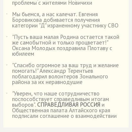
проблемы с жителями Новичихи
Мы бьемся, а нас калечат. Евгения
˙
Боровикова добивается получения
категории "Д" израненному участнику СВО
"Пусть ваша малая Родина остается такой
˙
же самобытной и только процветает!"
Оксана Молодых поздравила Плотаву с
юбилеем
"Спасибо огромное за ваш труд и желание
˙
помогать!" Александр Терентьев
поблагодарил волонтеров Зонального
района за их неравнодушие
"Уверен, что наше сотрудничество
˙
поспособствует справедливым итогам
выборов".
СПРАВЕДЛИВАЯ РОССИЯ
и
Общественная палата Алтайского края
подписали соглашение о взаимодействии