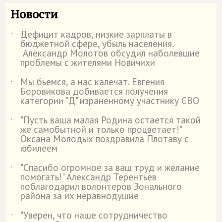
Новости
Дефицит кадров, низкие зарплаты в
˙
бюджетной сфере, убыль населения.
Александр Молотов обсудил наболевшие
проблемы с жителями Новичихи
Мы бьемся, а нас калечат. Евгения
˙
Боровикова добивается получения
категории "Д" израненному участнику СВО
"Пусть ваша малая Родина остается такой
˙
же самобытной и только процветает!"
Оксана Молодых поздравила Плотаву с
юбилеем
"Спасибо огромное за ваш труд и желание
˙
помогать!" Александр Терентьев
поблагодарил волонтеров Зонального
района за их неравнодушие
"Уверен, что наше сотрудничество
˙