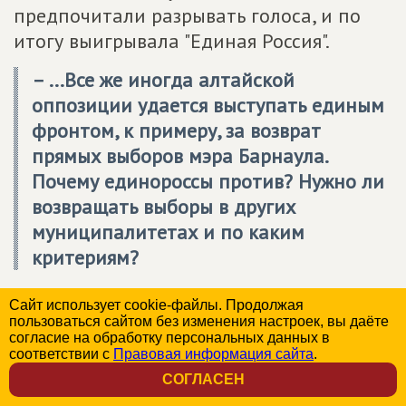
предпочитали разрывать голоса, и по
итогу выигрывала "Единая Россия".
– ...Все же иногда алтайской
оппозиции удается выступать единым
фронтом, к примеру, за возврат
прямых выборов мэра Барнаула.
Почему единороссы против? Нужно ли
возвращать выборы в других
муниципалитетах и по каким
критериям?
– Вернуть выборы мэра – это не просто
Сайт использует cookie-файлы. Продолжая
прихоть. Посмотрите на тех глав
пользоваться сайтом без изменения настроек, вы даёте
согласие на обработку персональных данных в
Барнаула, кто был назначен, и все
соответствии с
Правовая информация сайта
.
становится понятно. Каждый
СОГЛАСЕН
последующий хуже предыдущего. Они не