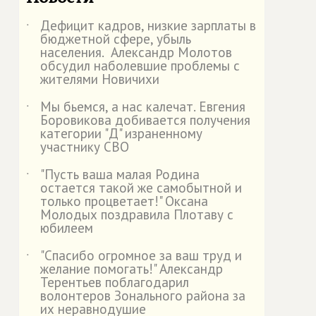
Дефицит кадров, низкие зарплаты в
˙
бюджетной сфере, убыль
населения. Александр Молотов
обсудил наболевшие проблемы с
жителями Новичихи
Мы бьемся, а нас калечат. Евгения
˙
Боровикова добивается получения
категории "Д" израненному
участнику СВО
"Пусть ваша малая Родина
˙
остается такой же самобытной и
только процветает!" Оксана
Молодых поздравила Плотаву с
юбилеем
"Спасибо огромное за ваш труд и
˙
желание помогать!" Александр
Терентьев поблагодарил
волонтеров Зонального района за
их неравнодушие