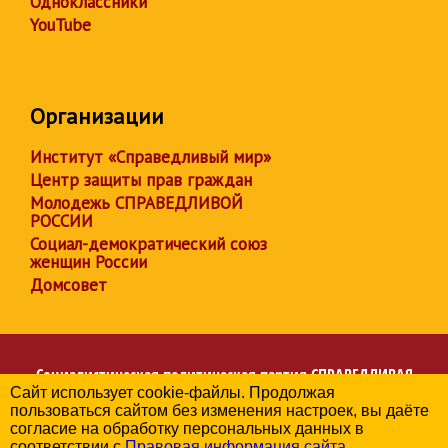
Одноклассники
YouTube
Организации
Институт «Справедливый мир»
Центр защиты прав граждан
Молодежь СПРАВЕДЛИВОЙ
РОССИИ
Социал-демократический союз
женщин России
Домсовет
Социалистическая политическая партия
СПРАВЕДЛИВАЯ
Сайт использует cookie-файлы. Продолжая
РОССИЯ
пользоваться сайтом без изменения настроек, вы даёте
Региональное отделение партии в Алтайском крае
согласие на обработку персональных данных в
© 2006-2026
соответствии с
Правовая информация сайта
.