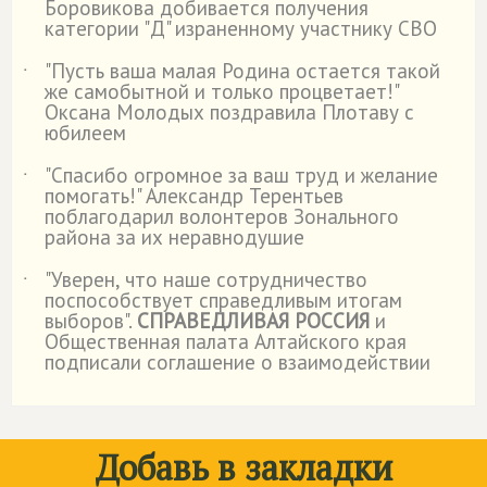
Боровикова добивается получения
категории "Д" израненному участнику СВО
"Пусть ваша малая Родина остается такой
˙
же самобытной и только процветает!"
Оксана Молодых поздравила Плотаву с
юбилеем
"Спасибо огромное за ваш труд и желание
˙
помогать!" Александр Терентьев
поблагодарил волонтеров Зонального
района за их неравнодушие
"Уверен, что наше сотрудничество
˙
поспособствует справедливым итогам
выборов".
СПРАВЕДЛИВАЯ РОССИЯ
и
Общественная палата Алтайского края
подписали соглашение о взаимодействии
Добавь в закладки