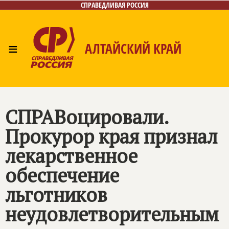
СПРАВЕДЛИВАЯ РОССИЯ
≡
АЛТАЙСКИЙ КРАЙ
Главная
Новости
Лица
Фото/Видео
Газета
Контакты
СПРАВоцировали.
Прокурор края признал
лекарственное
обеспечение
льготников
неудовлетворительным