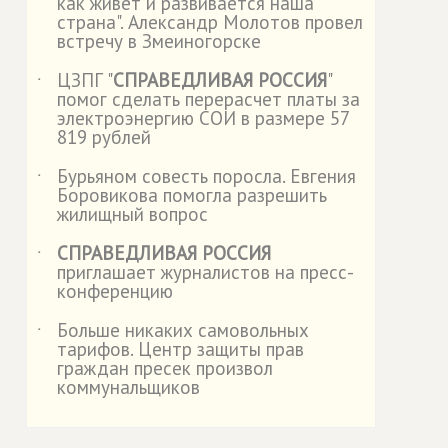
как живет и развивается наша
страна". Александр Молотов провел
встречу в Змеиногорске
ЦЗПГ "
СПРАВЕДЛИВАЯ РОССИЯ
"
˙
помог сделать перерасчет платы за
электроэнергию СОИ в размере 57
819 рублей
Бурьяном совесть поросла. Евгения
˙
Боровикова помогла разрешить
жилищный вопрос
СПРАВЕДЛИВАЯ РОССИЯ
˙
приглашает журналистов на пресс-
конференцию
Больше никаких самовольных
˙
тарифов. Центр защиты прав
граждан пресек произвол
коммунальщиков