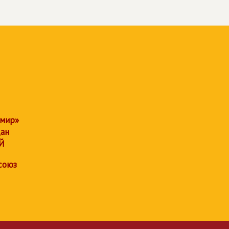
 мир»
дан
Й
союз