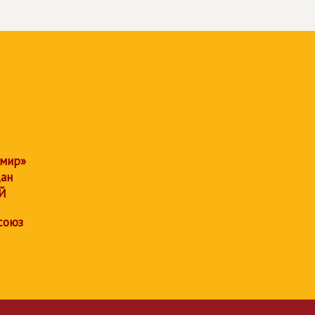
 мир»
дан
Й
союз