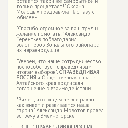
остается такой же самобытной и
только процветает!" Оксана
Молодых поздравила Плотаву с
юбилеем
"Спасибо огромное за ваш труд и
˙
желание помогать!" Александр
Терентьев поблагодарил
волонтеров Зонального района за
их неравнодушие
"Уверен, что наше сотрудничество
˙
поспособствует справедливым
итогам выборов".
СПРАВЕДЛИВАЯ
РОССИЯ
и Общественная палата
Алтайского края подписали
соглашение о взаимодействии
"Видно, что людям не все равно,
˙
как живет и развивается наша
страна". Александр Молотов провел
встречу в Змеиногорске
ЦЗПГ "
СПРАВЕДЛИВАЯ РОССИЯ
"