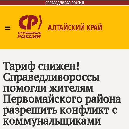
СПРАВЕДЛИВАЯ РОССИЯ
≡
АЛТАЙСКИЙ КРАЙ
Главная
Новости
Лица
Фото/Видео
Газета
Контакты
Тариф снижен!
Справедливороссы
помогли жителям
Первомайского района
разрешить конфликт с
коммунальщиками