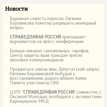
Новости
Бурьяном совесть поросла. Евгения
˙
Боровикова помогла разрешить жилищный
вопрос
СПРАВЕДЛИВАЯ РОССИЯ
приглашает
˙
журналистов на пресс-конференцию
Больше никаких самовольных тарифов.
˙
Центр защиты прав граждан пресек
произвол коммунальщиков
Прорваться сквозь ямы. Депутатский запрос
˙
Евгении Боровиковой побудил к
восстановлению дороги вблизи Аллеи
Памяти участников СВО
ЦЗПГ "
СПРАВЕДЛИВАЯ РОССИЯ
" совместно с
˙
Оксаной Молодых пообщался с активистами
барнаульских МКД