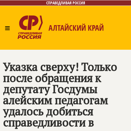
СПРАВЕДЛИВАЯ РОССИЯ
≡
АЛТАЙСКИЙ КРАЙ
Главная
Новости
Лица
Фото/Видео
Газета
Контакты
Указка сверху! Только
после обращения к
депутату Госдумы
алейским педагогам
удалось добиться
справедливости в