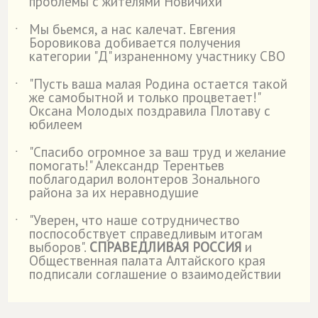
проблемы с жителями Новичихи
Мы бьемся, а нас калечат. Евгения
˙
Боровикова добивается получения
категории "Д" израненному участнику СВО
"Пусть ваша малая Родина остается такой
˙
же самобытной и только процветает!"
Оксана Молодых поздравила Плотаву с
юбилеем
"Спасибо огромное за ваш труд и желание
˙
помогать!" Александр Терентьев
поблагодарил волонтеров Зонального
района за их неравнодушие
"Уверен, что наше сотрудничество
˙
поспособствует справедливым итогам
выборов".
СПРАВЕДЛИВАЯ РОССИЯ
и
Общественная палата Алтайского края
подписали соглашение о взаимодействии