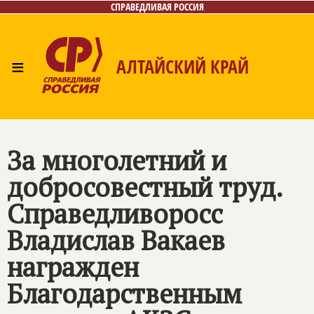
СПРАВЕДЛИВАЯ РОССИЯ
≡
АЛТАЙСКИЙ КРАЙ
Главная
Новости
Лица
Фото/Видео
Газета
Контакты
За многолетний и
добросовестный труд.
Справедливоросс
Владислав Вакаев
награжден
Благодарственным