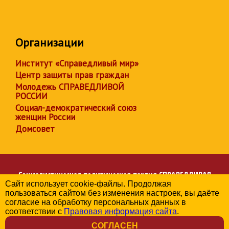
Организации
Институт «Справедливый мир»
Центр защиты прав граждан
Молодежь СПРАВЕДЛИВОЙ
РОССИИ
Социал-демократический союз
женщин России
Домсовет
Социалистическая политическая партия
СПРАВЕДЛИВАЯ
Сайт использует cookie-файлы. Продолжая
РОССИЯ
пользоваться сайтом без изменения настроек, вы даёте
Региональное отделение партии в Алтайском крае
согласие на обработку персональных данных в
© 2006-2026
соответствии с
Правовая информация сайта
.
Политика в отношении обработки персональных данных
СОГЛАСЕН