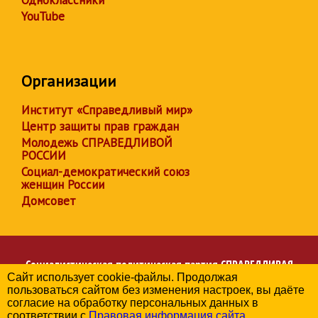
YouTube
Организации
Институт «Справедливый мир»
Центр защиты прав граждан
Молодежь СПРАВЕДЛИВОЙ
РОССИИ
Социал-демократический союз
женщин России
Домсовет
Социалистическая политическая партия
СПРАВЕДЛИВАЯ
Сайт использует cookie-файлы. Продолжая
РОССИЯ
пользоваться сайтом без изменения настроек, вы даёте
Региональное отделение партии в Алтайском крае
согласие на обработку персональных данных в
© 2006-2026
соответствии с
Правовая информация сайта
.