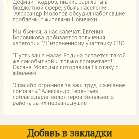
Дефицит кадров, низкие зарплаты в
˙
бюджетной сфере, убыль населения.
Александр Молотов обсудил наболевшие
проблемы с жителями Новичихи
Мы бьемся, а нас калечат. Евгения
˙
Боровикова добивается получения
категории "Д" израненному участнику СВО
"Пусть ваша малая Родина остается такой
˙
же самобытной и только процветает!"
Оксана Молодых поздравила Плотаву с
юбилеем
"Спасибо огромное за ваш труд и желание
˙
помогать!" Александр Терентьев
поблагодарил волонтеров Зонального
района за их неравнодушие
Добавь в закладки