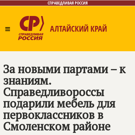
СПРАВЕДЛИВАЯ РОССИЯ
≡
АЛТАЙСКИЙ КРАЙ
Главная
Новости
Лица
Фото/Видео
Газета
Контакты
За новыми партами – к
знаниям.
Справедливороссы
подарили мебель для
первоклассников в
Смоленском районе