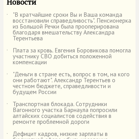
Новости
"В кратчайшие сроки Вы и Ваша команда
˙
восстановили справедливость". Пенсионерка
из Большой Речки была прооперирована
благодаря вмешательству Александра
Терентьева
Плата за кровь. Евгения Боровикова помогла
˙
участнику СВО добиться положенной
компенсации
"Деньги в стране есть, вопрос в том, на кого
˙
они работают". Александр Терентьев о
честном бюджете, справедливости и
будущем России
Транспортная блокада. Сотрудники
˙
Вагонного участка Барнаула попросили
алтайских социалистов содействия в
ремонте проблемной дороги
Дефицит кадров, низкие зарплаты в
˙