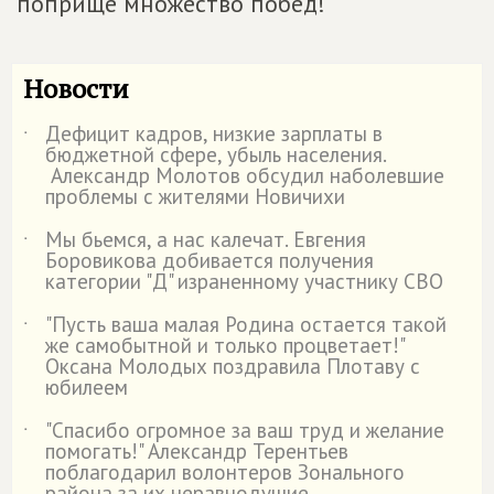
поприще множество побед!
Новости
Дефицит кадров, низкие зарплаты в
˙
бюджетной сфере, убыль населения.
Александр Молотов обсудил наболевшие
проблемы с жителями Новичихи
Мы бьемся, а нас калечат. Евгения
˙
Боровикова добивается получения
категории "Д" израненному участнику СВО
"Пусть ваша малая Родина остается такой
˙
же самобытной и только процветает!"
Оксана Молодых поздравила Плотаву с
юбилеем
"Спасибо огромное за ваш труд и желание
˙
помогать!" Александр Терентьев
поблагодарил волонтеров Зонального
района за их неравнодушие