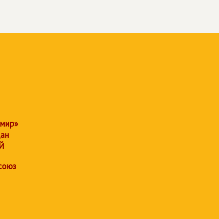
 мир»
дан
Й
союз