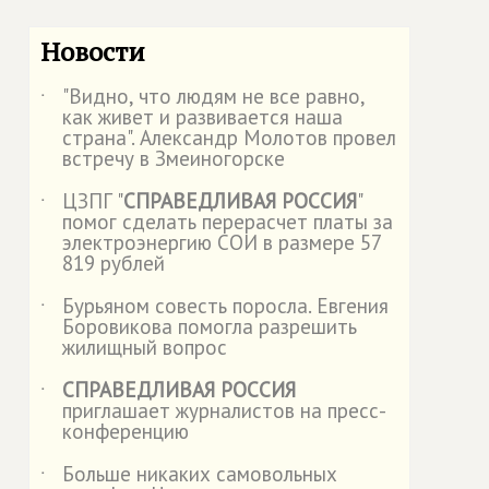
Новости
"Видно, что людям не все равно,
˙
как живет и развивается наша
страна". Александр Молотов провел
встречу в Змеиногорске
ЦЗПГ "
СПРАВЕДЛИВАЯ РОССИЯ
"
˙
помог сделать перерасчет платы за
электроэнергию СОИ в размере 57
819 рублей
Бурьяном совесть поросла. Евгения
˙
Боровикова помогла разрешить
жилищный вопрос
СПРАВЕДЛИВАЯ РОССИЯ
˙
приглашает журналистов на пресс-
конференцию
Больше никаких самовольных
˙