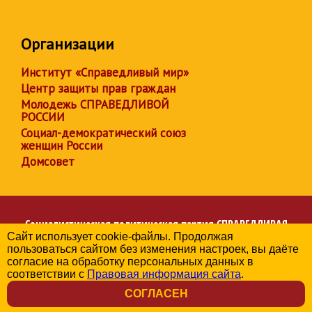
Организации
Институт «Справедливый мир»
Центр защиты прав граждан
Молодежь СПРАВЕДЛИВОЙ
РОССИИ
Социал-демократический союз
женщин России
Домсовет
Социалистическая политическая партия
СПРАВЕДЛИВАЯ
Сайт использует cookie-файлы. Продолжая
РОССИЯ
пользоваться сайтом без изменения настроек, вы даёте
Региональное отделение партии в Алтайском крае
согласие на обработку персональных данных в
© 2006-2026
соответствии с
Правовая информация сайта
.
Политика в отношении обработки персональных данных
СОГЛАСЕН