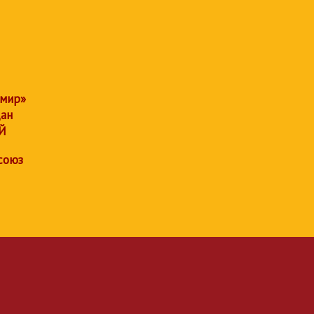
 мир»
дан
Й
союз