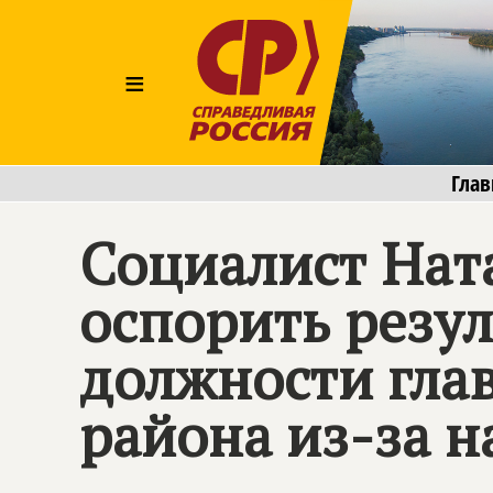
≡
Глав
Социалист Нат
оспорить резу
должности гла
района из-за 