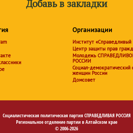
Добавь в закладки
тия
Организации
ram
Институт «Справедливый
Центр защиты прав граж
акте
Молодежь СПРАВЕДЛИВО
РОССИИ
лассники
Социал-демократический 
be
женщин России
Домсовет
Социалистическая политическая партия
СПРАВЕДЛИВАЯ РОССИЯ
Региональное отделение партии в Алтайском крае
© 2006-2026