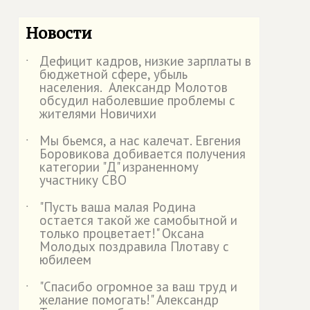
Новости
Дефицит кадров, низкие зарплаты в
˙
бюджетной сфере, убыль
населения. Александр Молотов
обсудил наболевшие проблемы с
жителями Новичихи
Мы бьемся, а нас калечат. Евгения
˙
Боровикова добивается получения
категории "Д" израненному
участнику СВО
"Пусть ваша малая Родина
˙
остается такой же самобытной и
только процветает!" Оксана
Молодых поздравила Плотаву с
юбилеем
"Спасибо огромное за ваш труд и
˙
желание помогать!" Александр