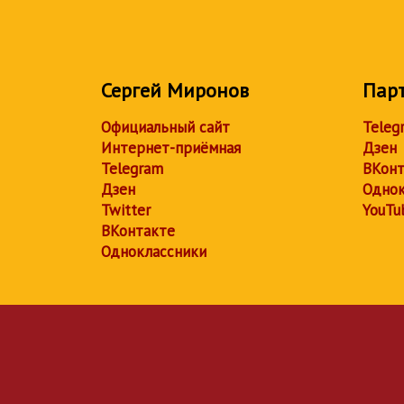
Сергей Миронов
Пар
Официальный сайт
Teleg
Интернет-приёмная
Дзен
Telegram
ВКонт
Дзен
Однок
Twitter
YouTu
ВКонтакте
Одноклассники