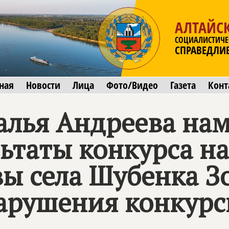
АЛТАЙС
СОЦИАЛИСТИЧЕ
СПРАВЕДЛИ
ная
Новости
Лица
Фото/Видео
Газета
Конт
алья Андреева на
льтаты конкурса н
вы села Шубенка З
нарушения конкур