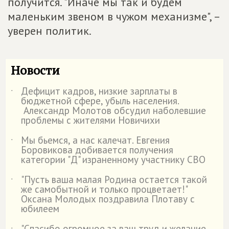
получится. "Иначе мы так и будем
маленьким звеном в чужом механизме", –
уверен политик.
Новости
Дефицит кадров, низкие зарплаты в
˙
бюджетной сфере, убыль населения.
Александр Молотов обсудил наболевшие
проблемы с жителями Новичихи
Мы бьемся, а нас калечат. Евгения
˙
Боровикова добивается получения
категории "Д" израненному участнику СВО
"Пусть ваша малая Родина остается такой
˙
же самобытной и только процветает!"
Оксана Молодых поздравила Плотаву с
юбилеем
"Спасибо огромное за ваш труд и желание