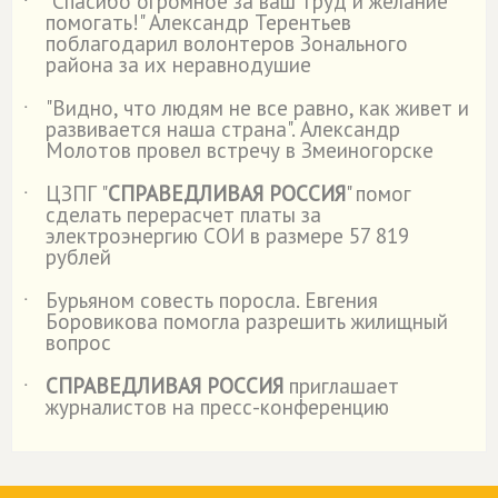
"Спасибо огромное за ваш труд и желание
˙
помогать!" Александр Терентьев
поблагодарил волонтеров Зонального
района за их неравнодушие
"Видно, что людям не все равно, как живет и
˙
развивается наша страна". Александр
Молотов провел встречу в Змеиногорске
ЦЗПГ "
СПРАВЕДЛИВАЯ РОССИЯ
" помог
˙
сделать перерасчет платы за
электроэнергию СОИ в размере 57 819
рублей
Бурьяном совесть поросла. Евгения
˙
Боровикова помогла разрешить жилищный
вопрос
СПРАВЕДЛИВАЯ РОССИЯ
приглашает
˙
журналистов на пресс-конференцию