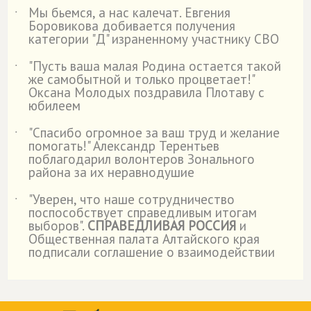
Мы бьемся, а нас калечат. Евгения
˙
Боровикова добивается получения
категории "Д" израненному участнику СВО
"Пусть ваша малая Родина остается такой
˙
же самобытной и только процветает!"
Оксана Молодых поздравила Плотаву с
юбилеем
"Спасибо огромное за ваш труд и желание
˙
помогать!" Александр Терентьев
поблагодарил волонтеров Зонального
района за их неравнодушие
"Уверен, что наше сотрудничество
˙
поспособствует справедливым итогам
выборов".
СПРАВЕДЛИВАЯ РОССИЯ
и
Общественная палата Алтайского края
подписали соглашение о взаимодействии