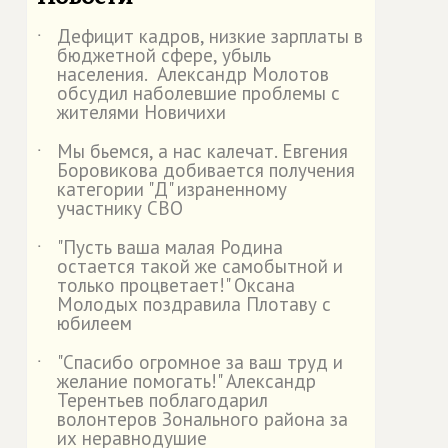
Дефицит кадров, низкие зарплаты в
˙
бюджетной сфере, убыль
населения. Александр Молотов
обсудил наболевшие проблемы с
жителями Новичихи
Мы бьемся, а нас калечат. Евгения
˙
Боровикова добивается получения
категории "Д" израненному
участнику СВО
"Пусть ваша малая Родина
˙
остается такой же самобытной и
только процветает!" Оксана
Молодых поздравила Плотаву с
юбилеем
"Спасибо огромное за ваш труд и
˙
желание помогать!" Александр
Терентьев поблагодарил
волонтеров Зонального района за
их неравнодушие