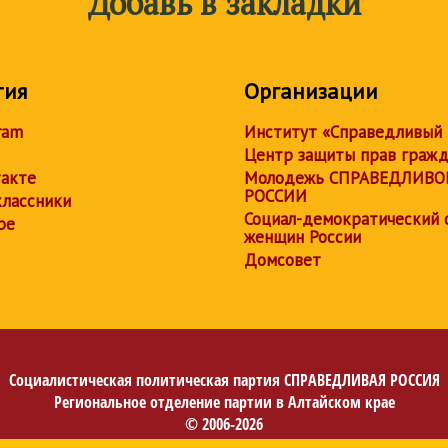
Добавь в закладки
тия
Организации
ram
Институт «Справедливый
Центр защиты прав граж
акте
Молодежь СПРАВЕДЛИВО
РОССИИ
лассники
Социал-демократический 
be
женщин России
Домсовет
Социалистическая политическая партия
СПРАВЕДЛИВАЯ РОССИЯ
Региональное отделение партии в Алтайском крае
© 2006-2026
Политика в отношении обработки персональных данных