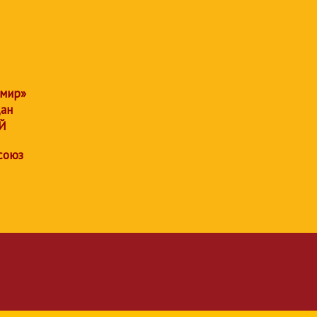
 мир»
дан
Й
союз