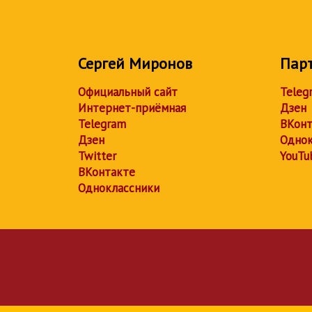
Сергей Миронов
Пар
Официальный сайт
Teleg
Интернет-приёмная
Дзен
Telegram
ВКонт
Дзен
Однок
Twitter
YouTu
ВКонтакте
Одноклассники