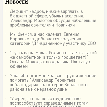
Новости
Дефицит кадров, низкие зарплаты в
˙
бюджетной сфере, убыль населения.
Александр Молотов обсудил наболевшие
проблемы с жителями Новичихи
Мы бьемся, а нас калечат. Евгения
˙
Боровикова добивается получения
категории "Д" израненному участнику СВО
"Пусть ваша малая Родина остается такой
˙
же самобытной и только процветает!"
Оксана Молодых поздравила Плотаву с
юбилеем
"Спасибо огромное за ваш труд и желание
˙
помогать!" Александр Терентьев
поблагодарил волонтеров Зонального
района за их неравнодушие
"Уверен, что наше сотрудничество
˙
поспособствует справедливым итогам