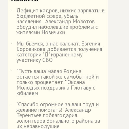
Дефицит кадров, низкие зарплаты в
˙
бюджетной сфере, убыль
населения. Александр Молотов
обсудил наболевшие проблемы с
жителями Новичихи
Мы бьемся, а нас калечат. Евгения
˙
Боровикова добивается получения
категории "Д" израненному
участнику СВО
"Пусть ваша малая Родина
˙
остается такой же самобытной и
только процветает!" Оксана
Молодых поздравила Плотаву с
юбилеем
"Спасибо огромное за ваш труд и
˙
желание помогать!" Александр
Терентьев поблагодарил
волонтеров Зонального района за
их неравнодушие