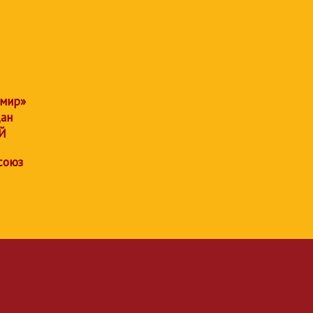
 мир»
дан
Й
союз