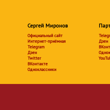
Сергей Миронов
Пар
Официальный сайт
Teleg
Интернет-приёмная
Дзен
Telegram
ВКонт
Дзен
Однок
Twitter
YouTu
ВКонтакте
Одноклассники