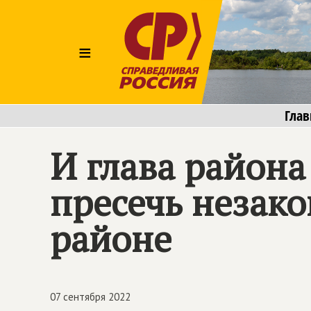
≡
Глав
И глава района
пресечь незак
районе
07 сентября 2022