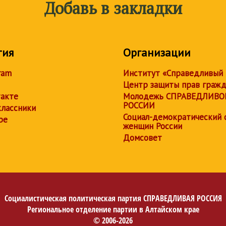
Добавь в закладки
тия
Организации
ram
Институт «Справедливый
Центр защиты прав граж
акте
Молодежь СПРАВЕДЛИВО
РОССИИ
лассники
Социал-демократический 
be
женщин России
Домсовет
Социалистическая политическая партия
СПРАВЕДЛИВАЯ РОССИЯ
Региональное отделение партии в Алтайском крае
© 2006-2026