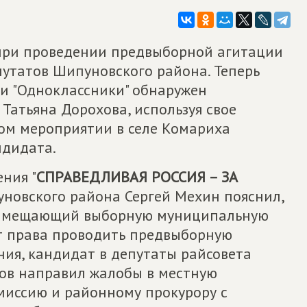
при проведении предвыборной агитации
путатов Шипуновского района. Теперь
ети "Одноклассники" обнаружен
 Татьяна Дорохова, используя свое
ом мероприятии в селе Комариха
ндидата.
ния "
СПРАВЕДЛИВАЯ РОССИЯ – ЗА
уновского района Сергей Мехин пояснил,
к замещающий выборную муниципальную
ет права проводить предвыборную
ния, кандидат в депутаты райсовета
ов направил жалобы в местную
миссию и районному прокурору с