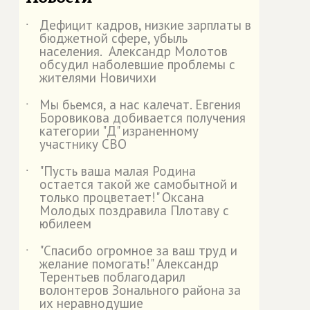
Дефицит кадров, низкие зарплаты в
˙
бюджетной сфере, убыль
населения. Александр Молотов
обсудил наболевшие проблемы с
жителями Новичихи
Мы бьемся, а нас калечат. Евгения
˙
Боровикова добивается получения
категории "Д" израненному
участнику СВО
"Пусть ваша малая Родина
˙
остается такой же самобытной и
только процветает!" Оксана
Молодых поздравила Плотаву с
юбилеем
"Спасибо огромное за ваш труд и
˙
желание помогать!" Александр
Терентьев поблагодарил
волонтеров Зонального района за
их неравнодушие