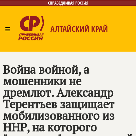
СПРАВЕДЛИВАЯ РОССИЯ
≡
АЛТАЙСКИЙ КРАЙ
Главная
Новости
Лица
Фото/Видео
Газета
Контакты
Война войной, а
мошенники не
дремлют. Александр
Терентьев защищает
мобилизованного из
ННР, на которого