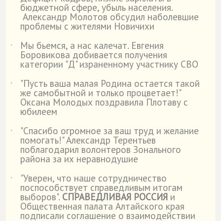
˙
бюджетной сфере, убыль населения.
Александр Молотов обсудил наболевшие
проблемы с жителями Новичихи
Мы бьемся, а нас калечат. Евгения
˙
Боровикова добивается получения
категории "Д" израненному участнику СВО
"Пусть ваша малая Родина остается такой
˙
же самобытной и только процветает!"
Оксана Молодых поздравила Плотаву с
юбилеем
"Спасибо огромное за ваш труд и желание
˙
помогать!" Александр Терентьев
поблагодарил волонтеров Зонального
района за их неравнодушие
"Уверен, что наше сотрудничество
˙
поспособствует справедливым итогам
выборов".
СПРАВЕДЛИВАЯ РОССИЯ
и
Общественная палата Алтайского края
подписали соглашение о взаимодействии