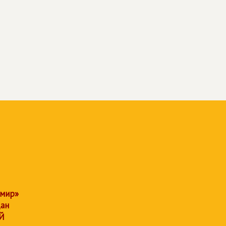
 мир»
дан
Й