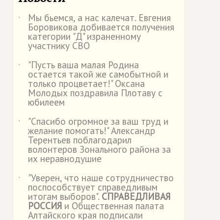
Мы бьемся, а нас калечат. Евгения
˙
Боровикова добивается получения
категории "Д" израненному
участнику СВО
"Пусть ваша малая Родина
˙
остается такой же самобытной и
только процветает!" Оксана
Молодых поздравила Плотаву с
юбилеем
"Спасибо огромное за ваш труд и
˙
желание помогать!" Александр
Терентьев поблагодарил
волонтеров Зонального района за
их неравнодушие
"Уверен, что наше сотрудничество
˙
поспособствует справедливым
итогам выборов".
СПРАВЕДЛИВАЯ
РОССИЯ
и Общественная палата
Алтайского края подписали