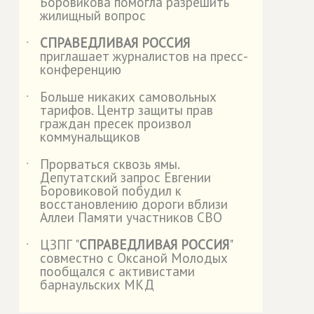
Боровикова помогла разрешить
жилищный вопрос
СПРАВЕДЛИВАЯ РОССИЯ
˙
приглашает журналистов на пресс-
конференцию
Больше никаких самовольных
˙
тарифов. Центр защиты прав
граждан пресек произвол
коммунальщиков
Прорваться сквозь ямы.
˙
Депутатский запрос Евгении
Боровиковой побудил к
восстановлению дороги вблизи
Аллеи Памяти участников СВО
ЦЗПГ "
СПРАВЕДЛИВАЯ РОССИЯ
"
˙
совместно с Оксаной Молодых
пообщался с активистами
барнаульских МКД