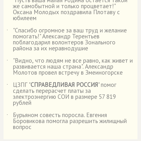
˙
же самобытной и только процветает!"
Оксана Молодых поздравила Плотаву с
юбилеем
"Спасибо огромное за ваш труд и желание
˙
помогать!" Александр Терентьев
поблагодарил волонтеров Зонального
района за их неравнодушие
"Видно, что людям не все равно, как живет и
˙
развивается наша страна". Александр
Молотов провел встречу в Змеиногорске
ЦЗПГ "
СПРАВЕДЛИВАЯ РОССИЯ
" помог
˙
сделать перерасчет платы за
электроэнергию СОИ в размере 57 819
рублей
Бурьяном совесть поросла. Евгения
˙
Боровикова помогла разрешить жилищный
вопрос