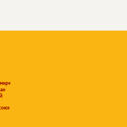
 мир»
дан
Й
союз