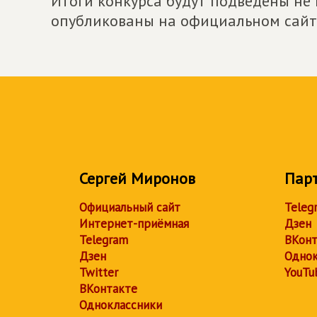
Итоги конкурса будут подведены не 
опубликованы на официальном сайте
Сергей Миронов
Пар
Официальный сайт
Teleg
Интернет-приёмная
Дзен
Telegram
ВКонт
Дзен
Однок
Twitter
YouTu
ВКонтакте
Одноклассники