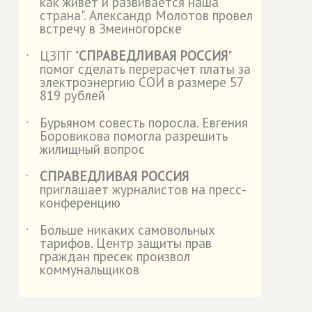
как живет и развивается наша
страна". Александр Молотов провел
встречу в Змеиногорске
ЦЗПГ "
СПРАВЕДЛИВАЯ РОССИЯ
"
˙
помог сделать перерасчет платы за
электроэнергию СОИ в размере 57
819 рублей
Бурьяном совесть поросла. Евгения
˙
Боровикова помогла разрешить
жилищный вопрос
СПРАВЕДЛИВАЯ РОССИЯ
˙
приглашает журналистов на пресс-
конференцию
Больше никаких самовольных
˙
тарифов. Центр защиты прав
граждан пресек произвол
коммунальщиков