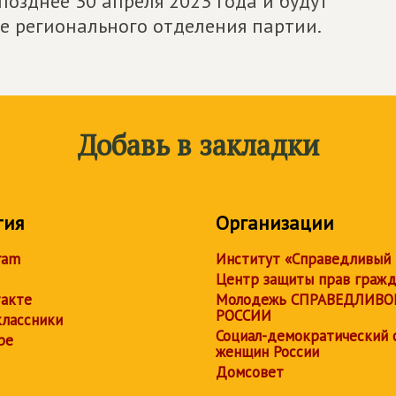
позднее 30 апреля 2023 года и будут
 регионального отделения партии.
Добавь в закладки
тия
Организации
ram
Институт «Справедливый
Центр защиты прав граж
акте
Молодежь СПРАВЕДЛИВО
РОССИИ
лассники
Социал-демократический 
be
женщин России
Домсовет